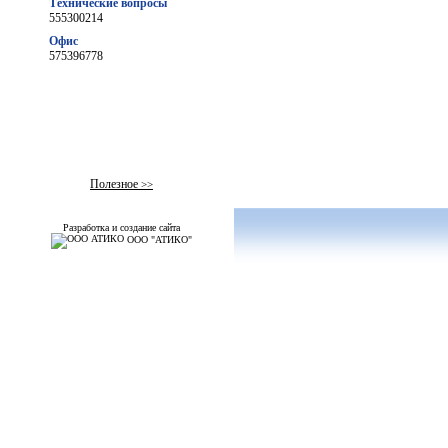
Технические вопросы
555300214
Офис
575396778
Полезное
>>
Разработка и создание сайта
ООО "АТИКО"