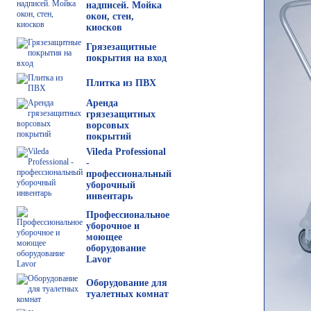
надписей. Мойка
окон, стен,
киосков
Грязезащитные
покрытия на вход
Плитка из ПВХ
Аренда
грязезащитных
ворсовых
покрытий
Vileda Professional
-
профессиональный
уборочный
инвентарь
Профессиональное
уборочное и
моющее
оборудование
Lavor
Оборудование для
туалетных комнат