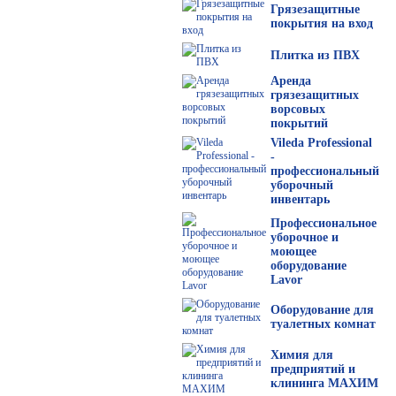
Грязезащитные
покрытия на вход
Плитка из ПВХ
Аренда
грязезащитных
ворсовых
покрытий
Vileda Professional
-
профессиональный
уборочный
инвентарь
Профессиональное
уборочное и
моющее
оборудование
Lavor
Оборудование для
туалетных комнат
Химия для
предприятий и
клининга МАХИМ