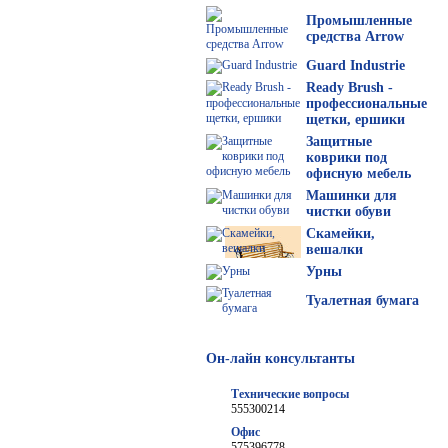
Промышленные
средства Arrow
Guard Industrie
Ready Brush -
профессиональные
щетки, ершики
Защитные
коврики под
офисную мебель
Машинки для
чистки обуви
Скамейки,
вешалки
Урны
Туалетная бумага
Он-лайн консультанты
Технические вопросы
555300214
Офис
575396778