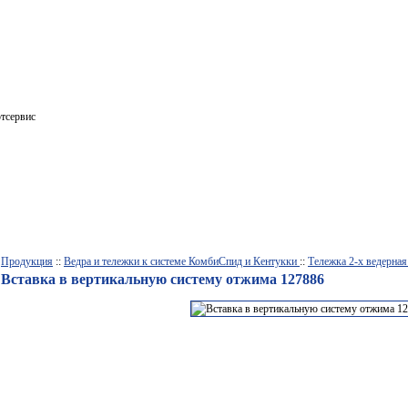
Продукция
::
Ведра и тележки к системе КомбиСпид и Кентукки
::
Тележка 2-х ведерна
Вставка в вертикальную систему отжима 127886